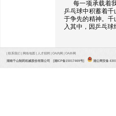
每一项承载着
乒乓球中积蓄着千
于争先的精神。千
入其中，因乒乓球
|
联系我们
|
网络地图
|
人才招聘
|
OA内网
|
OA外网
湖南千山制药机械股份有限公司
[湘ICP备15017469号]
湘公网安备 4301