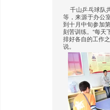
千山乒乓球队共
等，来源于办公
到十月中旬参加
刻苦训练。“每天
排好各自的工作之
说。