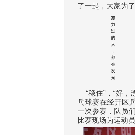
了一起，大家为
努
力
过
的
人
，
都
会
发
光
“稳住”，“好
乓球赛在经开区乒
一次参赛，队员
比赛现场为运动