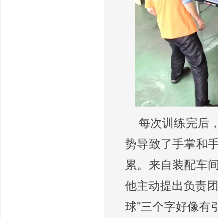
每次训练完后
势导致了手掌和
累。来自装配车
他主动提出负责团
球”三个字好像有