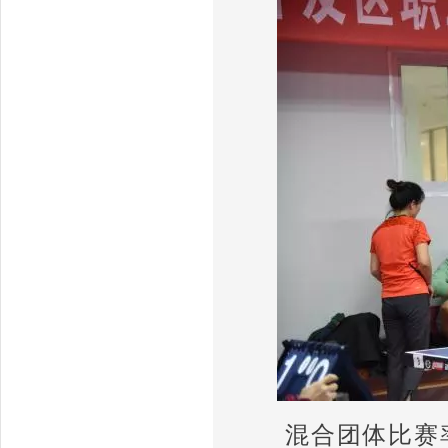
混合团体比赛