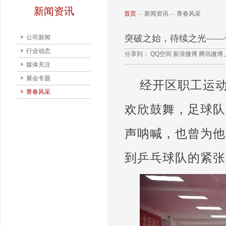
新闻资讯
首页
新闻资讯
青春风采
>>
>>
突破之始，待续之光——
公司新闻
行业动态
分享到：
QQ空间
新浪微博
腾讯微博
媒体关注
展会专题
经开区职工运
青春风采
欢欣鼓舞，足球队
声呐喊，也曾为他
到乒乓球队的紧张