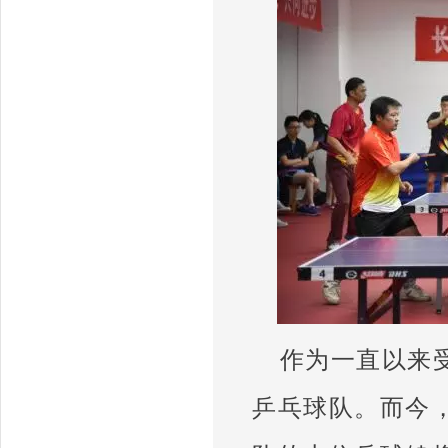
作为一直以来
乒乓球队。而今