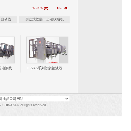
Email Us
Print
产自动线
倒立式软袋一步法吹瓶机
软袋输液线
SRS系列软袋输液线
CHINA SUN all rights reserved.